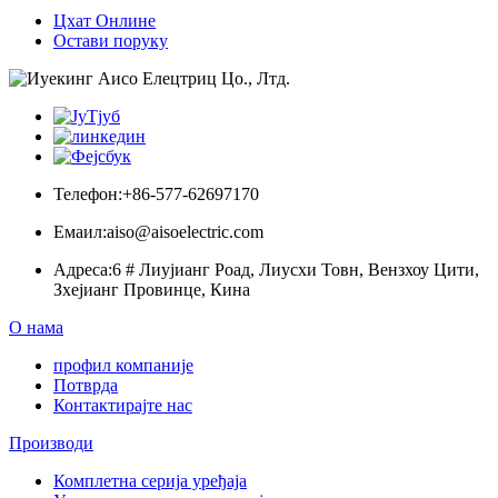
Цхат Онлине
Остави поруку
Телефон:
+86-577-62697170
Емаил:
aiso@aisoelectric.com
Адреса:
6 # Лиујианг Роад, Лиусхи Товн, Вензхоу Цити,
Зхејианг Провинце, Кина
О нама
профил компаније
Потврда
Контактирајте нас
Производи
Комплетна серија уређаја