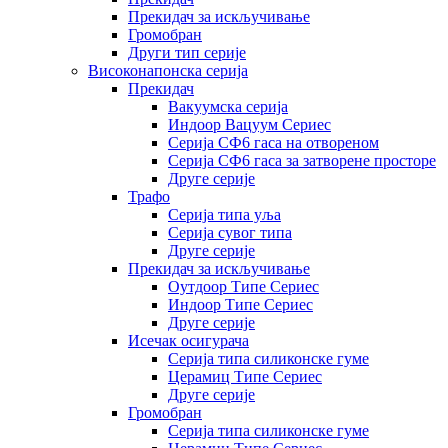
Прекидач за искључивање
Громобран
Други тип серије
Високонапонска серија
Прекидач
Вакуумска серија
Индоор Вацуум Сериес
Серија СФ6 гаса на отвореном
Серија СФ6 гаса за затворене просторе
Друге серије
Трафо
Серија типа уља
Серија сувог типа
Друге серије
Прекидач за искључивање
Оутдоор Типе Сериес
Индоор Типе Сериес
Друге серије
Исечак осигурача
Серија типа силиконске гуме
Церамиц Типе Сериес
Друге серије
Громобран
Серија типа силиконске гуме