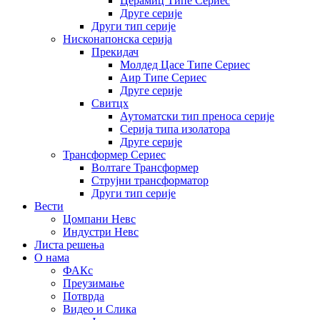
Церамиц Типе Сериес
Друге серије
Други тип серије
Нисконапонска серија
Прекидач
Молдед Цасе Типе Сериес
Аир Типе Сериес
Друге серије
Свитцх
Аутоматски тип преноса серије
Серија типа изолатора
Друге серије
Трансформер Сериес
Волтаге Трансформер
Струјни трансформатор
Други тип серије
Вести
Цомпани Невс
Индустри Невс
Листа решења
О нама
ФАКс
Преузимање
Потврда
Видео и Слика