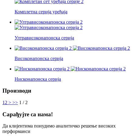
Комплетна серија уређаја
Ултрависоконапонска серија
Високонапонска серија
Нисконапонска серија
Производи
1
2
>
>>
1 / 2
Сарађујте са нама!
Да клијентима понудимо аналитичко решење високих
перформанси