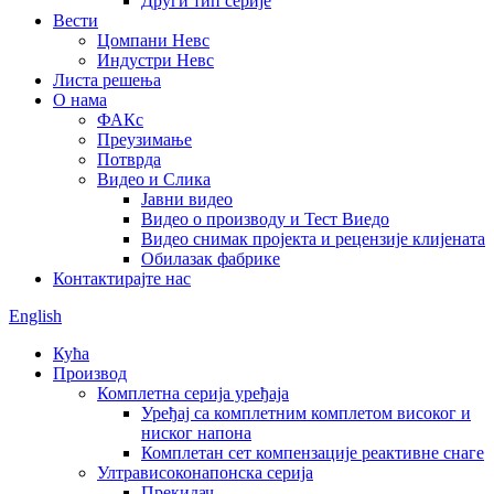
Други тип серије
Вести
Цомпани Невс
Индустри Невс
Листа решења
О нама
ФАКс
Преузимање
Потврда
Видео и Слика
Јавни видео
Видео о производу и Тест Виедо
Видео снимак пројекта и рецензије клијената
Обилазак фабрике
Контактирајте нас
English
Кућа
Производ
Комплетна серија уређаја
Уређај са комплетним комплетом високог и
ниског напона
Комплетан сет компензације реактивне снаге
Ултрависоконапонска серија
Прекидач