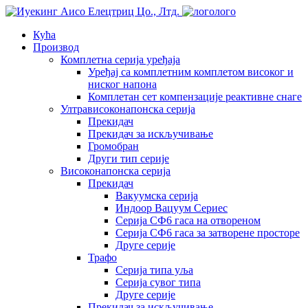
лого
Кућа
Производ
Комплетна серија уређаја
Уређај са комплетним комплетом високог и
ниског напона
Комплетан сет компензације реактивне снаге
Ултрависоконапонска серија
Прекидач
Прекидач за искључивање
Громобран
Други тип серије
Високонапонска серија
Прекидач
Вакуумска серија
Индоор Вацуум Сериес
Серија СФ6 гаса на отвореном
Серија СФ6 гаса за затворене просторе
Друге серије
Трафо
Серија типа уља
Серија сувог типа
Друге серије
Прекидач за искључивање