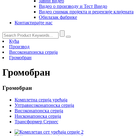
Јавни видео
Видео о производу и Тест Виедо
Видео снимак пројекта и рецензије клијената
Обилазак фабрике
Контактирајте нас
Кућа
Производ
Високонапонска серија
Громобран
Громобран
Громобран
Комплетна серија уређаја
Ултрависоконапонска серија
Високонапонска серија
Нисконапонска серија
Трансформер Сериес