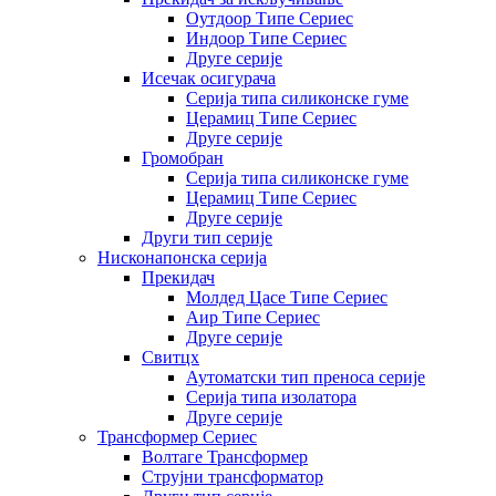
Оутдоор Типе Сериес
Индоор Типе Сериес
Друге серије
Исечак осигурача
Серија типа силиконске гуме
Церамиц Типе Сериес
Друге серије
Громобран
Серија типа силиконске гуме
Церамиц Типе Сериес
Друге серије
Други тип серије
Нисконапонска серија
Прекидач
Молдед Цасе Типе Сериес
Аир Типе Сериес
Друге серије
Свитцх
Аутоматски тип преноса серије
Серија типа изолатора
Друге серије
Трансформер Сериес
Волтаге Трансформер
Струјни трансформатор