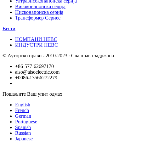
Ултрависоконапонска серија
Високонапонска серија
Нисконапонска серија
Трансформер Сериес
Вести
ЦОМПАНИ НЕВС
ИНДУСТРИ НЕВС
© Ауторско право - 2010-2023 : Сва права задржана.
+86-577-62697170
aiso@aisoelectric.com
+0086-13566272279
Пошаљите Ваш упит одмах
English
French
German
Portuguese
Spanish
Russian
Japanese