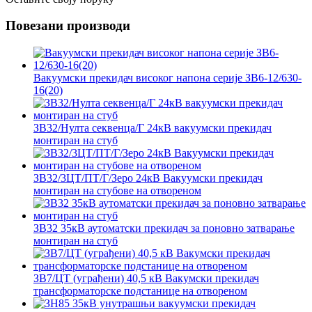
Повезани производи
Вакуумски прекидач високог напона серије ЗВ6-12/630-
16(20)
ЗВ32/Нулта секвенца/Г 24кВ вакуумски прекидач
монтиран на стуб
ЗВ32/3ЦТ/ПТ/Г/Зеро 24кВ Вакуумски прекидач
монтиран на стубове на отвореном
ЗВ32 35кВ аутоматски прекидач за поновно затварање
монтиран на стуб
ЗВ7/ЦТ (уграђени) 40,5 кВ Вакумски прекидач
трансформаторске подстанице на отвореном