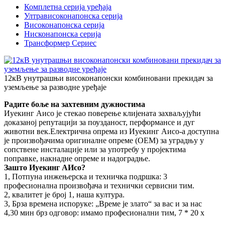
Комплетна серија уређаја
Ултрависоконапонска серија
Високонапонска серија
Нисконапонска серија
Трансформер Сериес
12кВ унутрашњи високонапонски комбиновани прекидач за
уземљење за разводне уређаје
Радите боље на захтевним дужностима
Иуекинг Аисо је стекао поверење клијената захваљујући
доказаној репутацији за поузданост, перформансе и дуг
животни век.Електрична опрема из Иуекинг Аисо-а доступна
је произвођачима оригиналне опреме (ОЕМ) за уградњу у
сопствене инсталације или за употребу у пројектима
поправке, накнадне опреме и надоградње.
Зашто Иуекинг АИсо?
1, Потпуна инжењерска и техничка подршка: 3
професионална произвођача и технички сервисни тим.
2, квалитет је број 1, наша култура.
3, Брза времена испоруке: „Време је злато“ за вас и за нас
4,30 мин брз одговор: имамо професионални тим, 7 * 20 х