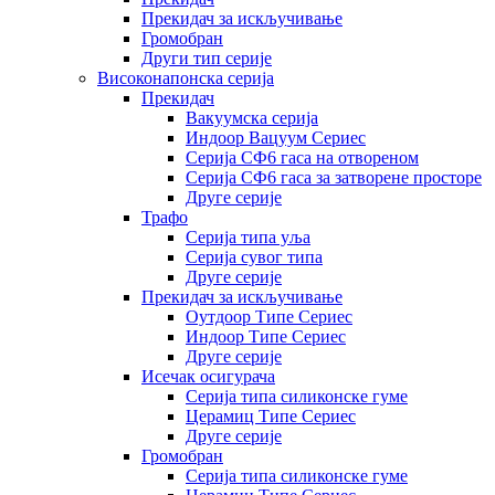
Прекидач за искључивање
Громобран
Други тип серије
Високонапонска серија
Прекидач
Вакуумска серија
Индоор Вацуум Сериес
Серија СФ6 гаса на отвореном
Серија СФ6 гаса за затворене просторе
Друге серије
Трафо
Серија типа уља
Серија сувог типа
Друге серије
Прекидач за искључивање
Оутдоор Типе Сериес
Индоор Типе Сериес
Друге серије
Исечак осигурача
Серија типа силиконске гуме
Церамиц Типе Сериес
Друге серије
Громобран
Серија типа силиконске гуме