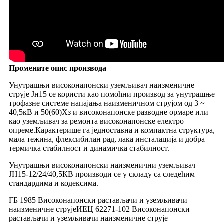
Промените опис производа
Унутрашњи високонапонски уземљивач наизменичне
струје Јн15 се користи као помоћни производ за унутрашње
трофазне системе напајања наизменичном струјом од 3 ~
40,5кВ и 50(60)Хз и високонапонске разводне ормаре или
као уземљивач за ремонта високонапонске електро
опреме.Карактерише га једноставна и компактна структура,
мала тежина, флексибилан рад, лака инсталација и добра
термичка стабилност и динамичка стабилност.
Унутрашњи високонапонски наизменични уземљивач
ЈН15-12/24/40,5КВ производи се у складу са следећим
стандардима и кодексима.
ГБ 1985 Високонапонски растављачи и уземљивачи
наизменичне струје
ИЕЦ 62271-102 Високонапонски
растављачи и уземљивачи наизменичне струје