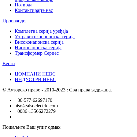
Потврда
Контактирајте нас
Производи
Комплетна серија уређаја
Ултрависоконапонска серија
Високонапонска серија
Нисконапонска серија
Трансформер Сериес
Вести
ЦОМПАНИ НЕВС
ИНДУСТРИ НЕВС
© Ауторско право - 2010-2023 : Сва права задржана.
+86-577-62697170
aiso@aisoelectric.com
+0086-13566272279
Пошаљите Ваш упит одмах