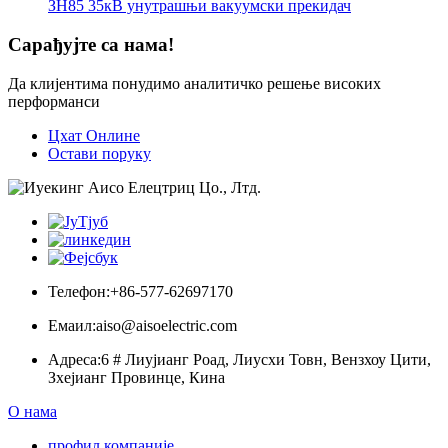
ЗН85 35кВ унутрашњи вакуумски прекидач
Сарађујте са нама!
Да клијентима понудимо аналитичко решење високих
перформанси
Цхат Онлине
Остави поруку
Телефон:
+86-577-62697170
Емаил:
aiso@aisoelectric.com
Адреса:
6 # Лиујианг Роад, Лиусхи Товн, Вензхоу Цити,
Зхејианг Провинце, Кина
О нама
профил компаније