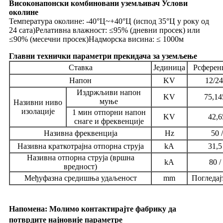
Високонапонски комбиновани уземљивач Услови
околине
Температура околине: -40°Ц~+40°Ц (испод 35°Ц у року од
24 сата)
Релативна влажност: ≤95% (дневни просек) или
≤90% (месечни просек)
Надморска висина: ≤ 1000м
Главни технички параметри прекидача за уземљење
Ставка
Јединица
Рсферен
Напон
KV
12/24
Издржљиви напон
KV
75,14
муње
Називни ниво
изолације
1 мин отпорни напон
KV
42,6
снаге и фреквенције
Називна фреквенција
Hz
50 
Називна краткотрајна отпорна струја
kA
31,5
Називна отпорна струја (вршна
kA
80 /
вредност)
Међуфазна средишња удаљеност
mm
Погледај
Напомена: Молимо контактирајте фабрику да
потврдите најновије параметре