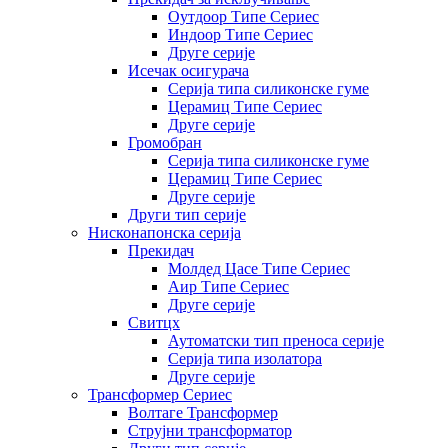
Оутдоор Типе Сериес
Индоор Типе Сериес
Друге серије
Исечак осигурача
Серија типа силиконске гуме
Церамиц Типе Сериес
Друге серије
Громобран
Серија типа силиконске гуме
Церамиц Типе Сериес
Друге серије
Други тип серије
Нисконапонска серија
Прекидач
Молдед Цасе Типе Сериес
Аир Типе Сериес
Друге серије
Свитцх
Аутоматски тип преноса серије
Серија типа изолатора
Друге серије
Трансформер Сериес
Волтаге Трансформер
Струјни трансформатор