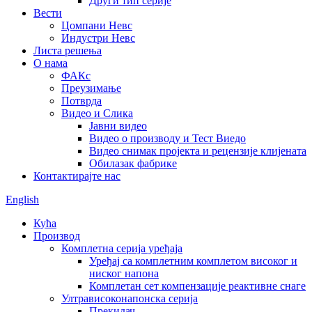
Други тип серије
Вести
Цомпани Невс
Индустри Невс
Листа решења
О нама
ФАКс
Преузимање
Потврда
Видео и Слика
Јавни видео
Видео о производу и Тест Виедо
Видео снимак пројекта и рецензије клијената
Обилазак фабрике
Контактирајте нас
English
Кућа
Производ
Комплетна серија уређаја
Уређај са комплетним комплетом високог и
ниског напона
Комплетан сет компензације реактивне снаге
Ултрависоконапонска серија
Прекидач