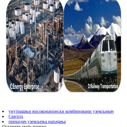
унутрашњи високонапонски комбиновани уземљивач
Свитцх
прекидач уземљења напајања
Оставите своју поруку