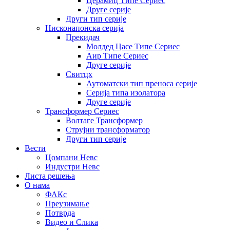
Церамиц Типе Сериес
Друге серије
Други тип серије
Нисконапонска серија
Прекидач
Молдед Цасе Типе Сериес
Аир Типе Сериес
Друге серије
Свитцх
Аутоматски тип преноса серије
Серија типа изолатора
Друге серије
Трансформер Сериес
Волтаге Трансформер
Струјни трансформатор
Други тип серије
Вести
Цомпани Невс
Индустри Невс
Листа решења
О нама
ФАКс
Преузимање
Потврда
Видео и Слика