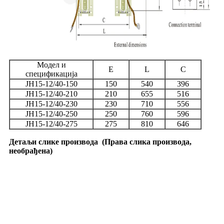
Модел и
E
L
C
спецификација
ЈН15-12/40-150
150
540
396
ЈН15-12/40-210
210
655
516
ЈН15-12/40-230
230
710
556
ЈН15-12/40-250
250
760
596
ЈН15-12/40-275
275
810
646
Детаљи слике производа
(
Права слика производа,
необрађена
)