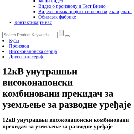
Јавни видео
Видео о производу и Тест Виедо
Видео снимак пројекта и рецензије клијената
Обилазак фабрике
Контактирајте нас
Кућа
Производ
Високонапонска серија
Други тип серије
12кВ унутрашњи
високонапонски
комбиновани прекидач за
уземљење за разводне уређаје
12кВ унутрашњи високонапонски комбиновани
прекидач за уземљење за разводне уређаје