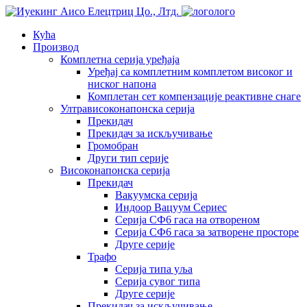
лого
Кућа
Производ
Комплетна серија уређаја
Уређај са комплетним комплетом високог и
ниског напона
Комплетан сет компензације реактивне снаге
Ултрависоконапонска серија
Прекидач
Прекидач за искључивање
Громобран
Други тип серије
Високонапонска серија
Прекидач
Вакуумска серија
Индоор Вацуум Сериес
Серија СФ6 гаса на отвореном
Серија СФ6 гаса за затворене просторе
Друге серије
Трафо
Серија типа уља
Серија сувог типа
Друге серије
Прекидач за искључивање