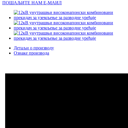
ПОШАЉИТЕ НАМ Е-МАИЛ
Детаљи о производу
Ознаке производа